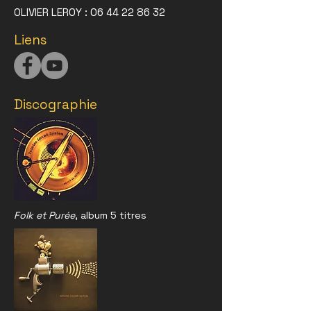
OLIVIER LEROY :
06 44 22 86 3
2
Liens
Discographie
Folk et Purée
, album 5 titres