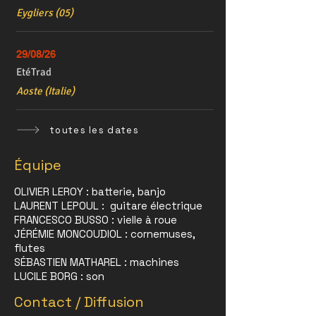
Eygliers (05)
29/08/26
EtéTrad
Aoste (Italie)
toutes les dates
Équipe
OLIVIER LEROY : batterie, banjo
LAURENT LEPOUL : guitare électrique
FRANCESCO BUSSO : vielle à roue
JÉRÉMIE MONCOUDIOL : cornemuses,
flutes
SÉBASTIEN MATHAREL : machines
LUCILE BORG : son
Contact / Diffusion