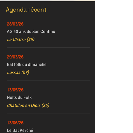
Agenda récent
28/03/26
AG 50 ans du Son Continu
La Châtre (36)
29/03/26
Bal folk du dimanche
Lussas (07)
13/05/26
Nuits du Folk
Chätillon en Diois (26)
13/06/26
Le Bal Perché